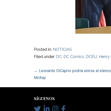
Posted in:
NOTICIAS
Filed under:
DC
,
DC Comics
,
DCEU
,
Henry 
Post
← Leonardo DiCaprio podría unirse al elenco
McKay.
navigation
SÍGUENOS