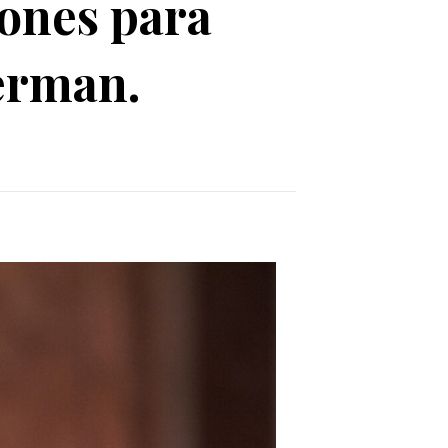
iones para
perman.