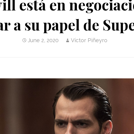
ill está en negociac
ar a su papel de Su
June 2, 2020
Víctor Piñeyro