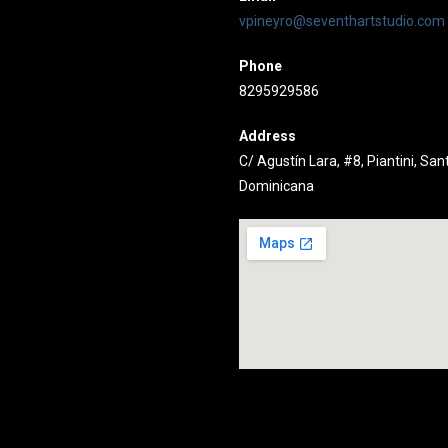
vpineyro@seventhartstudio.com
Phone
8295929586
Address
C/ Agustín Lara, #8, Piantini, Sa
Dominicana