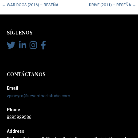
Post
← WAR DOGS (2016) – RESEÑA
DRIVE (2011) – RESEÑA →
navigation
SÍGUENOS
CONTÁCTANOS
Email
vpineyro@seventhartstudio.com
Phone
8295929586
Address