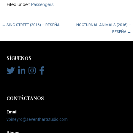
Filed under:
Passengers
Post
← SING STREET (2016) – RESEÑA
NOCTURNAL ANIMALS (2016) –
RESEÑA →
navigation
SÍGUENOS
CONTÁCTANOS
Email
vpineyro@seventhartstudio.com
Phone