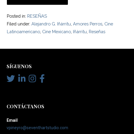
Posted in:
RESEÑAS
Filed under:
Alejandro G. Iñárritu
,
Amores Perros
,
Cine
Latinoamericano
,
Cine Mexicano
,
Iñárritu
,
Reseñas
SÍGUENOS
CONTÁCTANOS
Email
vpineyro@seventhartstudio.com