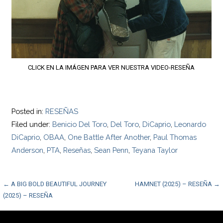
CLICK EN LA IMÁGEN PARA VER NUESTRA VIDEO-RESEÑA
Posted in:
RESEÑAS
Filed under:
Benicio Del Toro
,
Del Toro
,
DiCaprio
,
Leonardo
DiCaprio
,
OBAA
,
One Battle After Another
,
Paul Thomas
Anderson
,
PTA
,
Reseñas
,
Sean Penn
,
Teyana Taylor
Post
← A BIG BOLD BEAUTIFUL JOURNEY
HAMNET (2025) – RESEÑA →
(2025) – RESEÑA
navigation