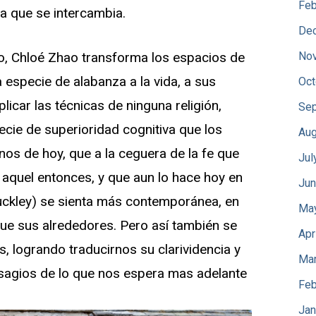
Feb
a que se intercambia.
De
No
o, Chloé Zhao transforma los espacios de
 especie de alabanza a la vida, a sus
Oct
icar las técnicas de ninguna religión,
Sep
cie de superioridad cognitiva que los
Aug
os de hoy, que a la ceguera de la fe que
Jul
 aquel entonces, y que aun lo hace hoy en
Jun
uckley) se sienta más contemporánea, en
Ma
 que sus alrededores. Pero así también se
Apr
, logrando traducirnos su clarividencia y
Mar
sagios de lo que nos espera mas adelante
Feb
Jan