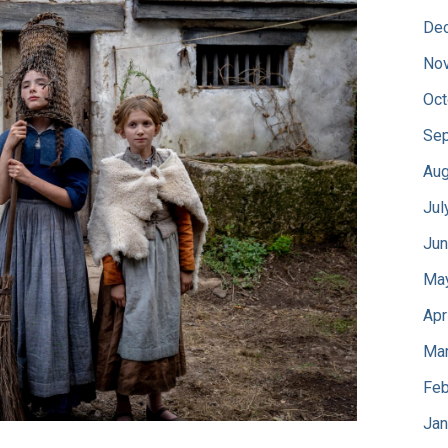
De
No
Oct
Sep
Aug
Jul
Jun
Ma
Apr
Mar
Feb
Jan