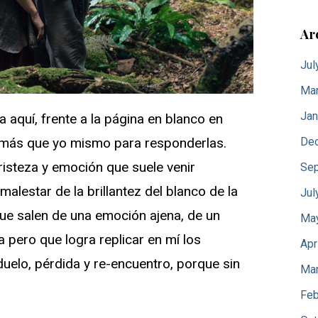
Ar
Jul
Mar
Jan
aquí, frente a la página en blanco en
De
 más que yo mismo para responderlas.
risteza y emoción que suele venir
Sep
alestar de la brillantez del blanco de la
Jul
ue salen de una emoción ajena, de un
Ma
a pero que logra replicar en mí los
Apr
uelo, pérdida y re-encuentro, porque sin
Mar
Feb