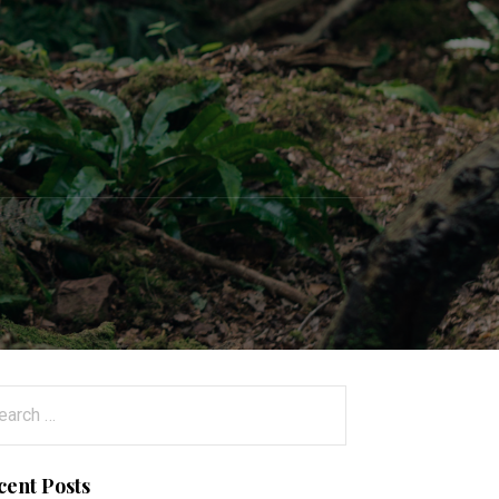
arch
:
cent Posts