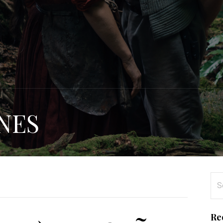
NES
Se
for
Re