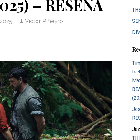
025) – RESEÑA
TH
 2025
Víctor Piñeyro
SE
DIV
Re
Tim
tec
Max
BE
(20
Jos
RE
Jaz
THI