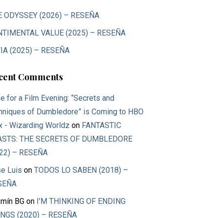
E ODYSSEY (2026) – RESEÑA
NTIMENTAL VALUE (2025) – RESEÑA
IA (2025) – RESEÑA
cent Comments
e for a Film Evening: “Secrets and
hniques of Dumbledore” is Coming to HBO
 - Wizarding Worldz
on
FANTASTIC
ASTS: THE SECRETS OF DUMBLEDORE
22) – RESEÑA
e Luis
on
TODOS LO SABEN (2018) –
SEÑA
mín BG
on
I’M THINKING OF ENDING
NGS (2020) – RESEÑA