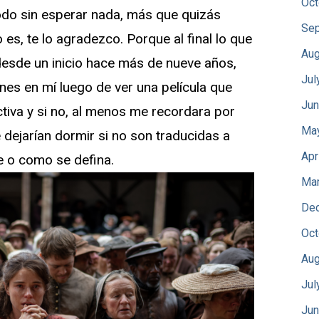
Oct
do sin esperar nada, más que quizás
Sep
 es, te lo agradezco. Porque al final lo que
Aug
desde un inicio hace más de nueve años,
Jul
nes en mí luego de ver una película que
Jun
iva y si no, al menos me recordara por
Ma
dejarían dormir si no son traducidas a
Apr
ue o como se defina.
Mar
De
Oct
Aug
Jul
Jun