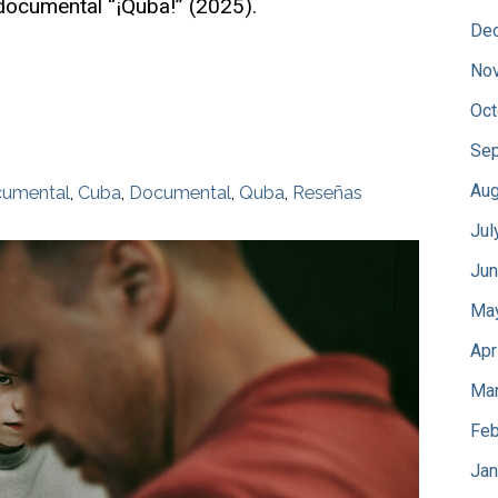
documental “¡Quba!” (2025).
De
No
Oct
Sep
Aug
cumental
,
Cuba
,
Documental
,
Quba
,
Reseñas
Jul
Jun
Ma
Apr
Mar
Feb
Jan