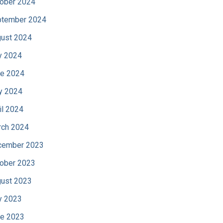
ober 2024
tember 2024
ust 2024
y 2024
e 2024
y 2024
il 2024
ch 2024
cember 2023
ober 2023
ust 2023
y 2023
e 2023