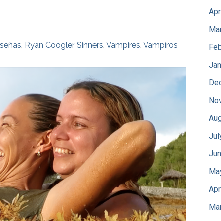
Apr
Mar
señas
,
Ryan Coogler
,
Sinners
,
Vampires
,
Vampíros
Feb
Jan
De
No
Aug
Jul
Jun
Ma
Apr
Mar