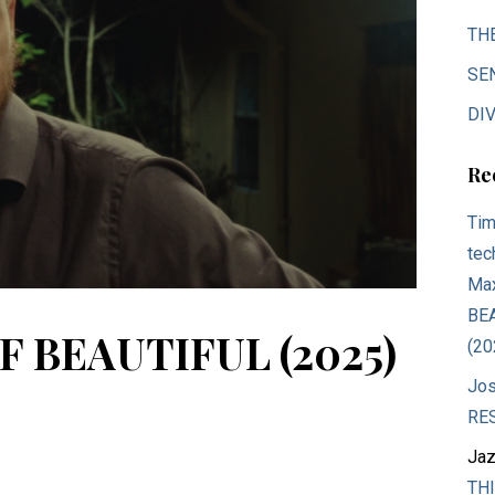
TH
SE
DIV
Re
Tim
tec
Max
BE
F BEAUTIFUL (2025)
(20
Jos
RE
Jaz
THI