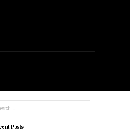
arch
:
cent Posts