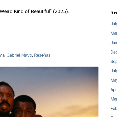
eird Kind of Beautiful” (2025).
Ar
Jul
Mar
Jan
De
ma
,
Gabriel Mayo
,
Reseñas
Sep
Jul
Ma
Apr
Mar
Feb