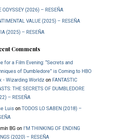
E ODYSSEY (2026) – RESEÑA
NTIMENTAL VALUE (2025) – RESEÑA
IA (2025) – RESEÑA
cent Comments
e for a Film Evening: “Secrets and
hniques of Dumbledore” is Coming to HBO
 - Wizarding Worldz
on
FANTASTIC
ASTS: THE SECRETS OF DUMBLEDORE
22) – RESEÑA
e Luis
on
TODOS LO SABEN (2018) –
SEÑA
mín BG
on
I’M THINKING OF ENDING
NGS (2020) – RESEÑA