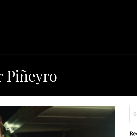
r Piñeyro
Se
for
Re