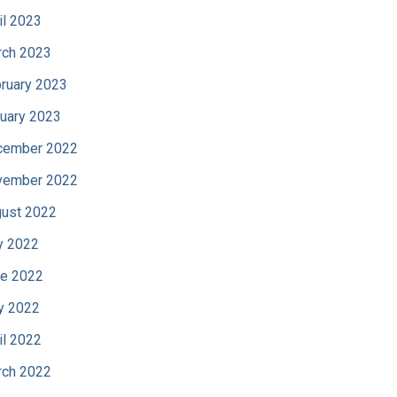
il 2023
ch 2023
ruary 2023
uary 2023
cember 2022
vember 2022
ust 2022
y 2022
e 2022
y 2022
il 2022
ch 2022