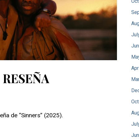
Oct
Sep
Aug
Jul
Jun
Ma
Apr
– RESEÑA
Mar
De
Oct
Aug
seña de “Sinners” (2025).
Jul
Jun