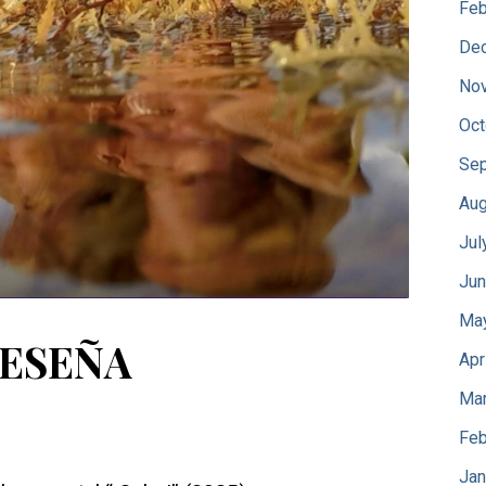
Feb
De
No
Oct
Sep
Aug
Jul
Jun
Ma
 RESEÑA
Apr
Mar
Feb
Jan