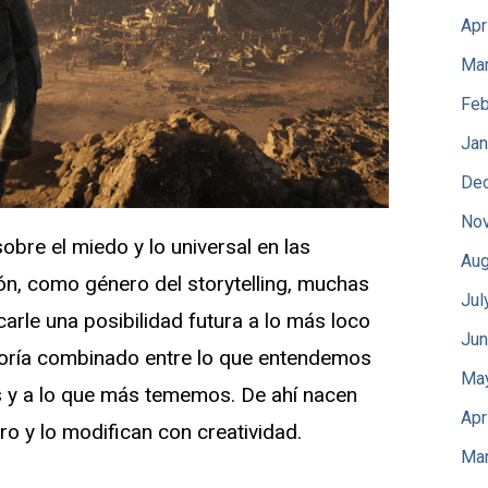
Apr
Mar
Feb
Jan
De
No
obre el miedo y lo universal en las
Aug
ión, como género del storytelling, muchas
Jul
arle una posibilidad futura a lo más loco
Jun
yoría combinado entre lo que entendemos
Ma
 y a lo que más tememos. De ahí nacen
Apr
uro y lo modifican con creatividad.
Mar