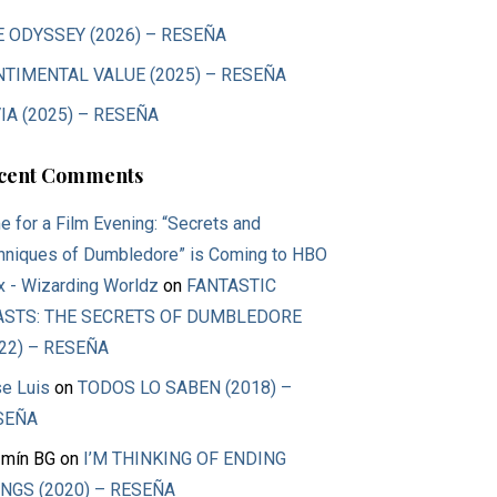
E ODYSSEY (2026) – RESEÑA
NTIMENTAL VALUE (2025) – RESEÑA
IA (2025) – RESEÑA
cent Comments
e for a Film Evening: “Secrets and
hniques of Dumbledore” is Coming to HBO
 - Wizarding Worldz
on
FANTASTIC
ASTS: THE SECRETS OF DUMBLEDORE
22) – RESEÑA
e Luis
on
TODOS LO SABEN (2018) –
SEÑA
mín BG
on
I’M THINKING OF ENDING
NGS (2020) – RESEÑA