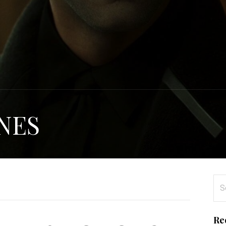
NES
Se
for
Re