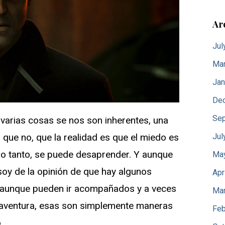
Ar
Jul
Mar
Jan
De
Sep
rias cosas se nos son inherentes, una
Jul
 que no, que la realidad es que el miedo es
 lo tanto, se puede desaprender. Y aunque
Ma
 soy de la opinión de que hay algunos
Apr
e aunque pueden ir acompañados y a veces
Mar
y aventura, esas son simplemente maneras
Feb
.