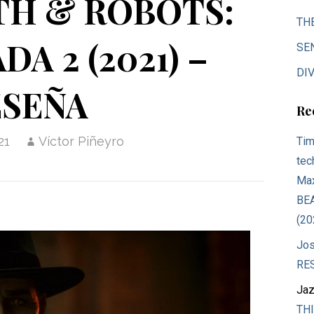
TH & ROBOTS:
TH
A 2 (2021) –
SE
DIV
ESEÑA
Re
21
Víctor Piñeyro
Tim
tec
Max
BE
(20
Jos
RE
Jaz
THI