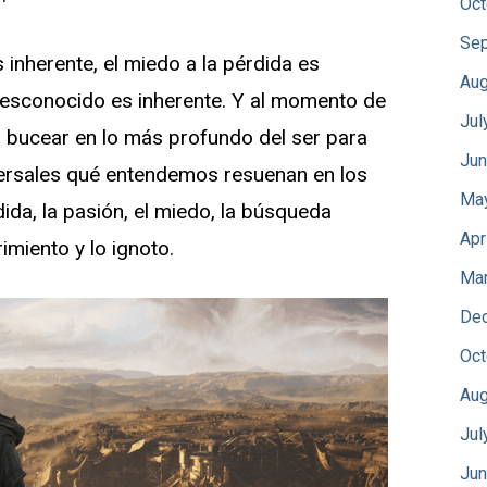
Oct
Sep
 inherente, el miedo a la pérdida es
Aug
 desconocido es inherente. Y al momento de
Jul
s bucear en lo más profundo del ser para
Jun
versales qué entendemos resuenan en los
Ma
dida, la pasión, el miedo, la búsqueda
Apr
imiento y lo ignoto.
Mar
De
Oct
Aug
Jul
Jun