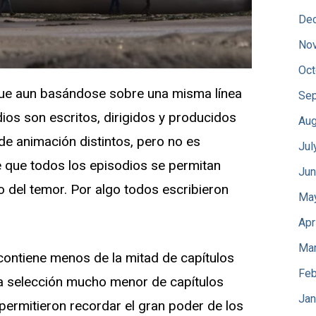
De
No
Oct
ue aun basándose sobre una misma línea
Sep
dios son escritos, dirigidos y producidos
Aug
de animación distintos, pero no es
Jul
e que todos los episodios se permitan
Jun
do del temor. Por algo todos escribieron
Ma
Apr
Mar
ontiene menos de la mitad de capítulos
Feb
na selección mucho menor de capítulos
Jan
ermitieron recordar el gran poder de los