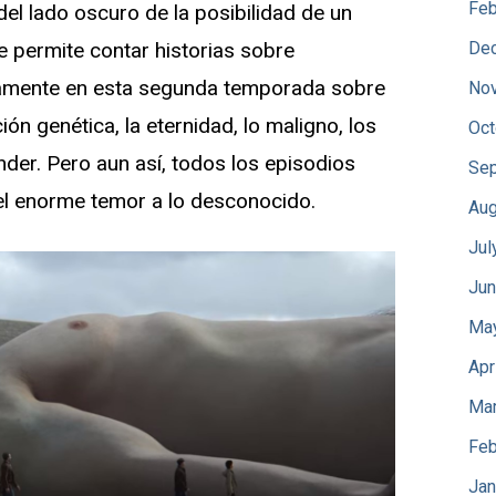
Feb
del lado oscuro de la posibilidad de un
e permite contar historias sobre
De
camente en esta segunda temporada sobre
No
ación genética, la eternidad, lo maligno, los
Oct
nder. Pero aun así, todos los episodios
Sep
l enorme temor a lo desconocido.
Aug
Jul
Jun
Ma
Apr
Mar
Feb
Jan