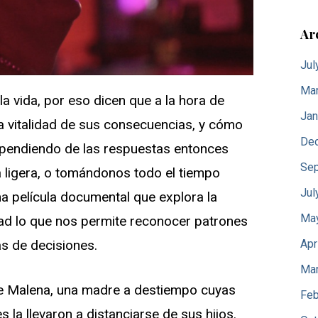
Ar
Jul
Mar
a vida, por eso dicen que a la hora de
Jan
 vitalidad de sus consecuencias, y cómo
De
ependiendo de las respuestas entonces
Sep
 ligera, o tomándonos todo el tiempo
Jul
a película documental que explora la
Ma
dad lo que nos permite reconocer patrones
Apr
s de decisiones.
Mar
 de Malena, una madre a destiempo cuyas
Feb
s la llevaron a distanciarse de sus hijos.