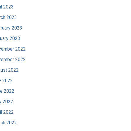
il 2023
ch 2023
ruary 2023
uary 2023
cember 2022
vember 2022
ust 2022
y 2022
e 2022
y 2022
il 2022
ch 2022