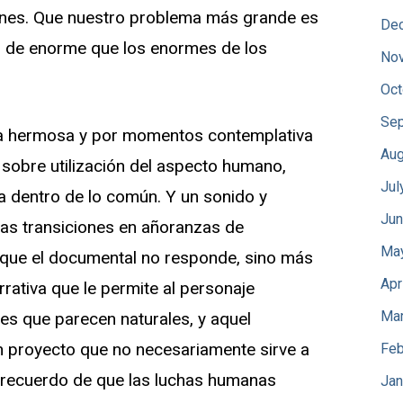
lones. Que nuestro problema más grande es
De
l de enorme que los enormes de los
No
Oct
Sep
fía hermosa y por momentos contemplativa
Aug
 sobre utilización del aspecto humano,
Jul
a dentro de lo común. Y un sonido y
Jun
las transiciones en añoranzas de
Ma
 que el documental no responde, sino más
Apr
arrativa que le permite al personaje
Mar
es que parecen naturales, y aquel
n proyecto que no necesariamente sirve a
Feb
n recuerdo de que las luchas humanas
Jan