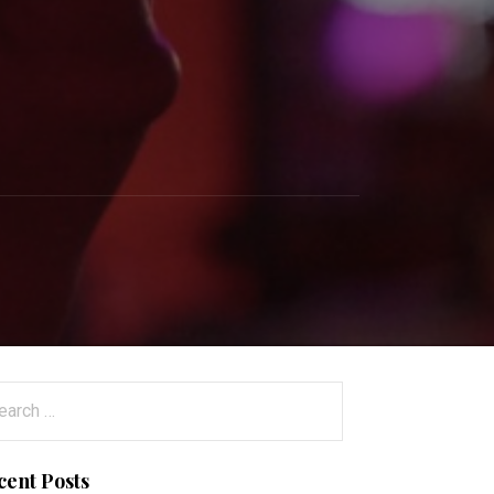
arch
:
cent Posts