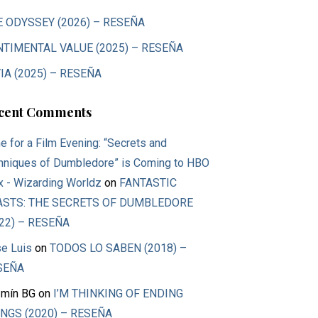
E ODYSSEY (2026) – RESEÑA
NTIMENTAL VALUE (2025) – RESEÑA
IA (2025) – RESEÑA
cent Comments
e for a Film Evening: “Secrets and
hniques of Dumbledore” is Coming to HBO
 - Wizarding Worldz
on
FANTASTIC
ASTS: THE SECRETS OF DUMBLEDORE
22) – RESEÑA
e Luis
on
TODOS LO SABEN (2018) –
SEÑA
mín BG
on
I’M THINKING OF ENDING
NGS (2020) – RESEÑA