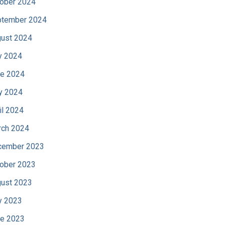
ober 2024
tember 2024
ust 2024
y 2024
e 2024
y 2024
il 2024
ch 2024
cember 2023
ober 2023
ust 2023
y 2023
e 2023