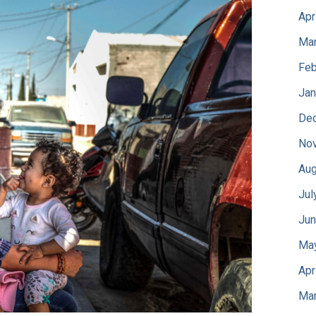
Apr
Mar
Feb
Jan
De
No
Aug
Jul
Jun
Ma
Apr
Mar