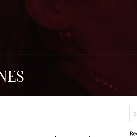
NES
Se
for
Re