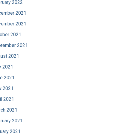
ruary 2022
cember 2021
vember 2021
ober 2021
tember 2021
ust 2021
y 2021
e 2021
y 2021
il 2021
ch 2021
ruary 2021
uary 2021