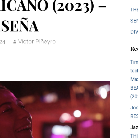
CANO (2023) –
TH
ESEÑA
SE
DIV
024
Víctor Piñeyro
Re
Tim
tec
Max
BE
(20
Jos
RE
Jaz
THI