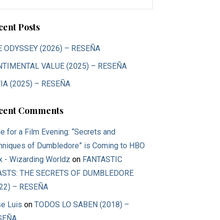
:
cent Posts
E ODYSSEY (2026) – RESEÑA
NTIMENTAL VALUE (2025) – RESEÑA
IA (2025) – RESEÑA
cent Comments
e for a Film Evening: “Secrets and
hniques of Dumbledore” is Coming to HBO
 - Wizarding Worldz
on
FANTASTIC
ASTS: THE SECRETS OF DUMBLEDORE
22) – RESEÑA
e Luis
on
TODOS LO SABEN (2018) –
SEÑA