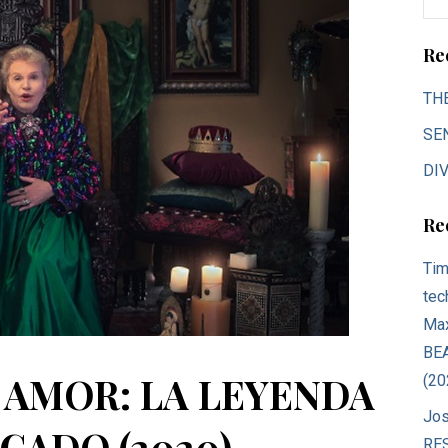
for
Re
TH
SE
DIV
Re
Tim
tec
Max
BE
AMOR: LA LEYENDA
(20
Jos
ADO (2020) –
RE