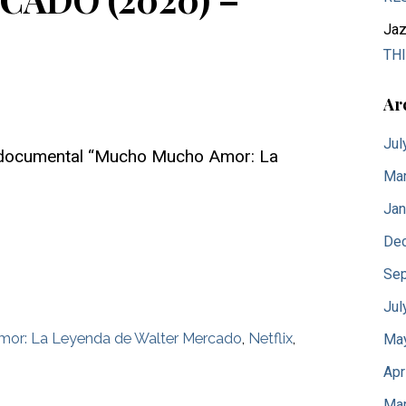
Jaz
THI
Ar
Jul
l documental “Mucho Mucho Amor: La
Mar
Jan
De
Sep
Jul
or: La Leyenda de Walter Mercado
,
Netflix
,
Ma
Apr
Mar