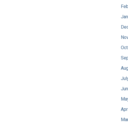
Feb
Jan
De
No
Oct
Sep
Aug
Jul
Jun
Ma
Apr
Mar