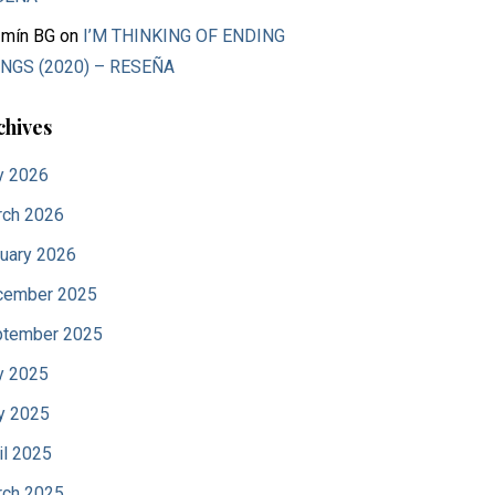
mín BG
on
I’M THINKING OF ENDING
NGS (2020) – RESEÑA
chives
y 2026
ch 2026
uary 2026
cember 2025
tember 2025
y 2025
y 2025
il 2025
ch 2025