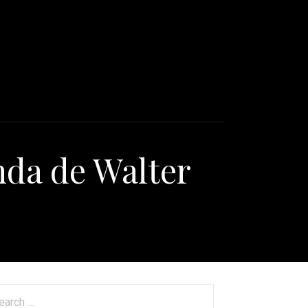
da de Walter
arch